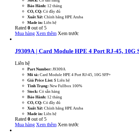
Stock:
Có sẵn hàng
Bảo Hành:
12 tháng
CO, CQ:
Có đầy đủ
Xuất Xứ:
Chính hãng HPE Aruba
Made in:
Liên hệ
Rated
0
out of
5
Mua hàng
Xem thêm
Xem trước
J9309A | Card Module HPE 4 Port RJ-45, 10G
Liên hệ
Part Number:
J9309A
Mô tả:
Card Module HPE 4 Port RJ-45, 10G SFP+
Giá Price List:
$ Liên hệ
Tình Trạng:
New Fullbox 100%
Stock:
Có sẵn hàng
Bảo Hành:
12 tháng
CO, CQ:
Có đầy đủ
Xuất Xứ:
Chính hãng HPE Aruba
Made in:
Liên hệ
Rated
0
out of
5
Mua hàng
Xem thêm
Xem trước