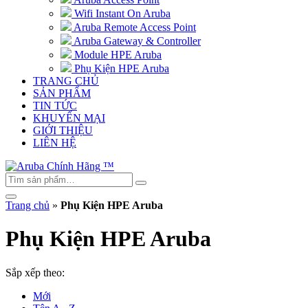
Wifi Instant On Aruba
Aruba Remote Access Point
Aruba Gateway & Controller
Module HPE Aruba
Phụ Kiện HPE Aruba
TRANG CHỦ
SẢN PHẨM
TIN TỨC
KHUYẾN MẠI
GIỚI THIỆU
LIÊN HỆ
Trang chủ
»
Phụ Kiện HPE Aruba
Phụ Kiện HPE Aruba
Sắp xếp theo:
Mới