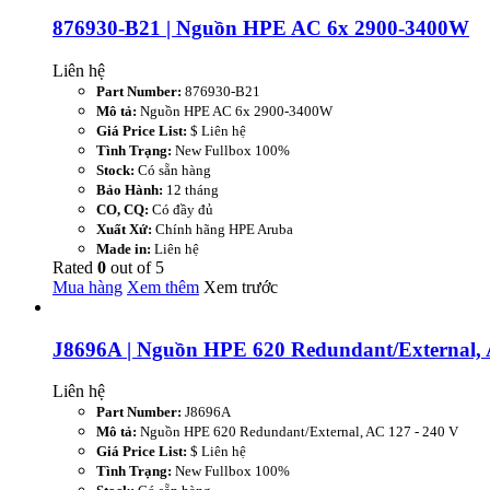
876930-B21 | Nguồn HPE AC 6x 2900-3400W
Liên hệ
Part Number:
876930-B21
Mô tả:
Nguồn HPE AC 6x 2900-3400W
Giá Price List:
$ Liên hệ
Tình Trạng:
New Fullbox 100%
Stock:
Có sẵn hàng
Bảo Hành:
12 tháng
CO, CQ:
Có đầy đủ
Xuất Xứ:
Chính hãng HPE Aruba
Made in:
Liên hệ
Rated
0
out of
5
Mua hàng
Xem thêm
Xem trước
J8696A | Nguồn HPE 620 Redundant/External, 
Liên hệ
Part Number:
J8696A
Mô tả:
Nguồn HPE 620 Redundant/External, AC 127 - 240 V
Giá Price List:
$ Liên hệ
Tình Trạng:
New Fullbox 100%