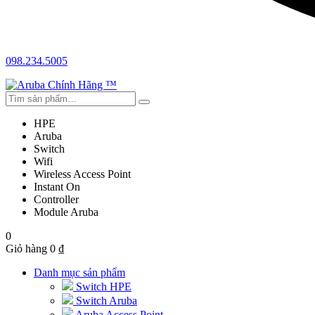
098.234.5005
HPE
Aruba
Switch
Wifi
Wireless Access Point
Instant On
Controller
Module Aruba
0
Giỏ hàng
0
₫
Danh mục sản phẩm
Switch HPE
Switch Aruba
Aruba Access Point