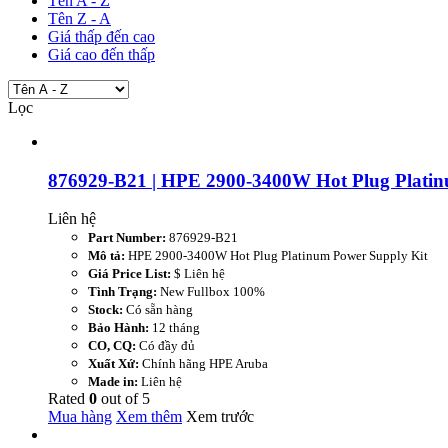
Tên A - Z
Tên Z - A
Giá thấp đến cao
Giá cao đến thấp
Lọc
876929-B21 | HPE 2900-3400W Hot Plug Platin
Liên hệ
Part Number:
876929-B21
Mô tả:
HPE 2900-3400W Hot Plug Platinum Power Supply Kit
Giá Price List:
$ Liên hệ
Tình Trạng:
New Fullbox 100%
Stock:
Có sẵn hàng
Bảo Hành:
12 tháng
CO, CQ:
Có đầy đủ
Xuất Xứ:
Chính hãng HPE Aruba
Made in:
Liên hệ
Rated
0
out of
5
Mua hàng
Xem thêm
Xem trước